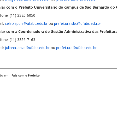
alar com o Prefeito Universitário do campus de São Bernardo do
efone: (11) 2320-6050
il:
celso.spuhl@ufabc.edu.br
ou
prefeitura.sbc@ufabc.edu.br
alar com a Coordenadora de Gestão Administrativa das Prefeitura
efone: (11) 3356-7163
il:
juliana.lanza@ufabc.edu.br
ou
prefeitura@ufabc.edu.br
ado em:
Fale com o Prefeito