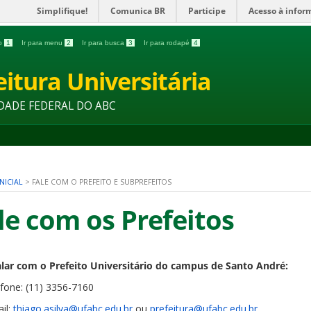
Simplifique!
Comunica BR
Participe
Acesso à infor
do
1
Ir para menu
2
Ir para busca
3
Ir para rodapé
4
eitura Universitária
DADE FEDERAL DO ABC
NICIAL
>
FALE COM O PREFEITO E SUBPREFEITOS
le com os Prefeitos
alar com o Prefeito Universitário do campus de Santo André:
efone: (11) 3356-7160
il:
thiago.asilva@ufabc.edu.br
ou
prefeitura@ufabc.edu.br