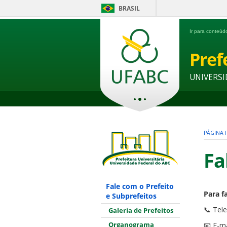
BRASIL
Ir para conteú
Pref
UNIVERSI
PÁGINA I
Fa
Fale com o Prefeito
Para f
e Subprefeitos
📞 Tel
Galeria de Prefeitos
Organograma
📧 E-ma