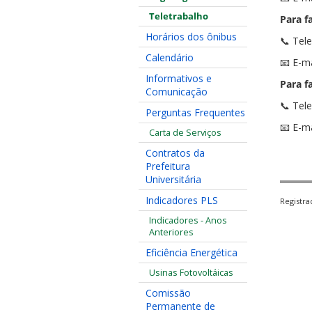
Teletrabalho
Para f
Horários dos ônibus
📞 Tel
Calendário
📧 E-ma
Informativos e
Para f
Comunicação
📞 Tel
Perguntas Frequentes
📧 E-ma
Carta de Serviços
Contratos da
Prefeitura
Universitária
Indicadores PLS
Registr
Indicadores - Anos
Anteriores
Eficiência Energética
Usinas Fotovoltáicas
Comissão
Permanente de