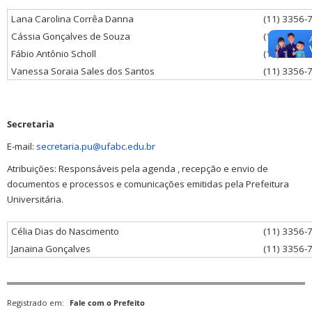
Lana Carolina Corrêa Danna
(11) 3356-
Cássia Gonçalves de Souza
(11) 3356-
Fábio Antônio Scholl
(11) 3356-
Vanessa Soraia Sales dos Santos
(11) 3356-
Secretaria
E-mail:
secretaria.pu@ufabc.edu.br
Atribuições: Responsáveis pela agenda , recepção e envio de
documentos e processos e comunicações emitidas pela Prefeitura
Universitária.
Célia Dias do Nascimento
(11) 3356-
Janaina Gonçalves
(11) 3356-
Registrado em:
Fale com o Prefeito