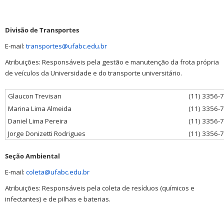
Divisão de Transportes
E-mail:
transportes@ufabc.edu.br
Atribuições: Responsáveis pela gestão e manutenção da frota própria
de veículos da Universidade e do transporte universitário.
Glaucon Trevisan
(11) 3356-
Marina Lima Almeida
(11) 3356-
Daniel Lima Pereira
(11) 3356-
Jorge Donizetti Rodrigues
(11) 3356-
Seção Ambiental
E-mail:
coleta@ufabc.edu.br
Atribuições: Responsáveis pela coleta de resíduos (químicos e
infectantes) e de pilhas e baterias.