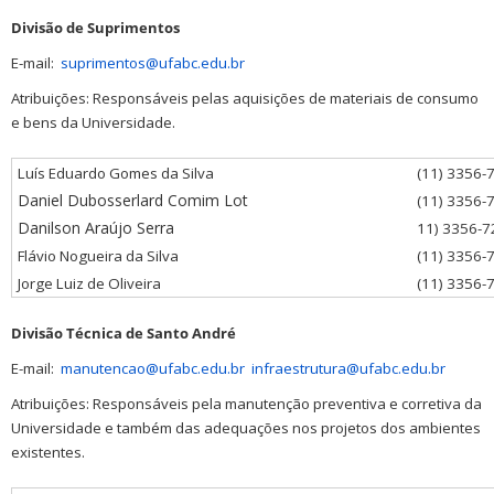
Divisão de Suprimentos
E-mail:
suprimentos@ufabc.edu.br
Atribuições: Responsáveis pelas aquisições de materiais de consumo
e bens da Universidade.
Luís Eduardo Gomes da Silva
(11) 3356-
Daniel Dubosserlard Comim Lot
(11) 3356-
Danilson Araújo Serra
11) 3356-7
Flávio Nogueira da Silva
(11) 3356-
Jorge Luiz de Oliveira
(11) 3356-
Divisão Técnica de Santo André
E-mail:
manutencao@ufabc.edu.br
infraestrutura@ufabc.edu.br
Atribuições: Responsáveis pela manutenção preventiva e corretiva da
Universidade e também das adequações nos projetos dos ambientes
existentes.