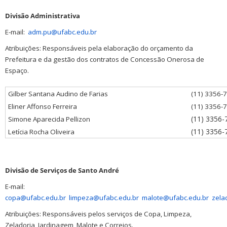
Divisão Administrativa
E-mail:
adm.pu@ufabc.edu.br
Atribuições: Responsáveis pela elaboração do orçamento da
Prefeitura e da gestão dos contratos de Concessão Onerosa de
Espaço.
Gilber Santana Audino de Farias
(11) 3356-
Eliner Affonso Ferreira
(11) 3356-
(11) 3356-
Simone Aparecida Pellizon
(11) 3356-
Letícia Rocha Oliveira
Divisão de Serviços de Santo André
E-mail:
copa@ufabc.edu.br
limpeza@ufabc.edu.br
malote@ufabc.edu.br
zela
Atribuições: Responsáveis pelos serviços de Copa, Limpeza,
Zeladoria, Jardinagem, Malote e Correios.