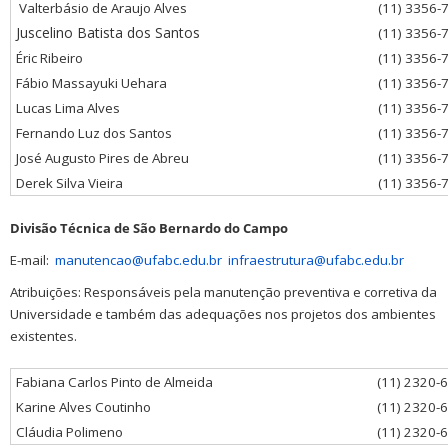
Valterbásio de Araujo Alves
(11) 3356-
Juscelino Batista dos Santos
(11) 3356-
Éric Ribeiro
(11) 3356-
Fábio Massayuki Uehara
(11) 3356-
Lucas Lima Alves
(11) 3356-
Fernando Luz dos Santos
(11) 3356-
José Augusto Pires de Abreu
(11) 3356-
Derek Silva Vieira
(11) 3356-
Divisão Técnica de São Bernardo do Campo
E-mail:
manutencao@ufabc.edu.br
infraestrutura@ufabc.edu.br
Atribuições: Responsáveis pela manutenção preventiva e corretiva da
Universidade e também das adequações nos projetos dos ambientes
existentes.
Fabiana Carlos Pinto de Almeida
(11) 2320-
Karine Alves Coutinho
(11) 2320-
Cláudia Polimeno
(11) 2320-