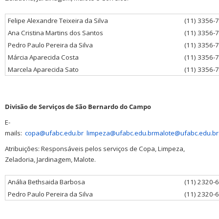
Felipe Alexandre Teixeira da Silva
(11) 3356-
Ana Cristina Martins dos Santos
(11) 3356-
Pedro Paulo Pereira da Silva
(11) 3356-
Márcia Aparecida Costa
(11) 3356-
Marcela Aparecida Sato
(11) 3356-
Divisão de Serviços de São Bernardo do Campo
E-
mails:
copa@ufabc.edu.br
limpeza@ufabc.edu.br
malote@ufabc.edu.br
Atribuições: Responsáveis pelos serviços de Copa, Limpeza,
Zeladoria, Jardinagem, Malote.
Anália Bethsaida Barbosa
(11) 2320-
Pedro Paulo Pereira da Silva
(11) 2320-