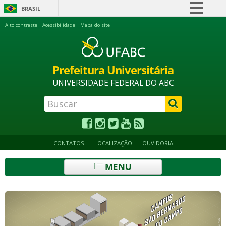
BRASIL
Simplifique!
Alto contraste
Acessibilidade
Mapa do site
Comunica BR
Participe
Prefeitura Universitária
Acesso à informação
UNIVERSIDADE FEDERAL DO ABC
Legislação
Canais
CONTATOS
LOCALIZAÇÃO
OUVIDORIA
MENU